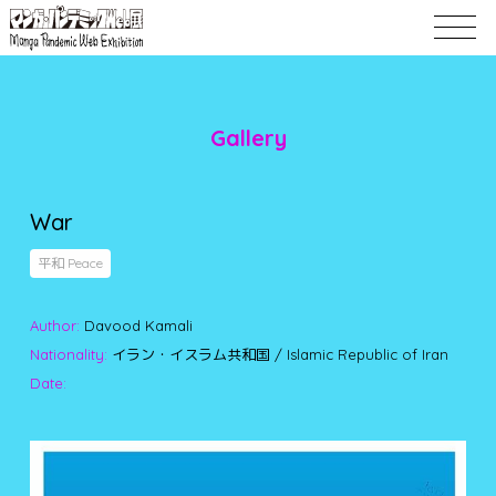
Gallery
War
平和 Peace
Author:
Davood Kamali
Nationality:
イラン・イスラム共和国 / Islamic Republic of Iran
Date: