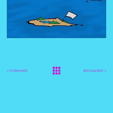
< FORWARD
BACKWARD >