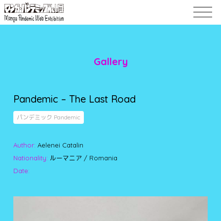
Gallery
Pandemic – The Last Road
パンデミック Pandemic
Author:
Aelenei Catalin
Nationality:
ルーマニア / Romania
Date: