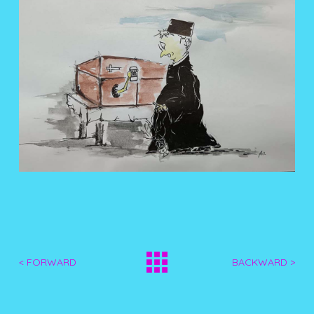
< FORWARD
BACKWARD >