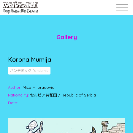
Gallery
Korona Mumija
パンデミック Pandemic
Author:
Mica Miloradovic
Nationality:
セルビア共和国 / Republic of Serbia
Date: