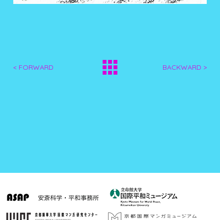
< FORWARD
BACKWARD >