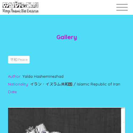
Gallery
平和 Peace
Author:
Yalda Hasheminezhad
Nationality:
イラン・イスラム共和国 / Islamic Republic of Iran
Date: