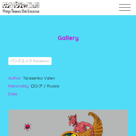
Gallery
パンデミック Pandemic
Author:
Tarasenko Valeri
Nationality:
ロシア / Russia
Date: