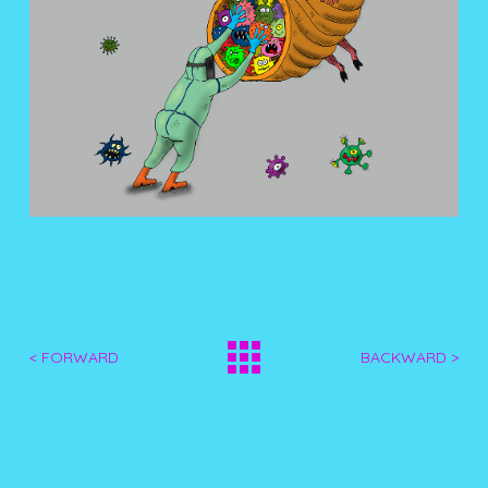
< FORWARD
BACKWARD >