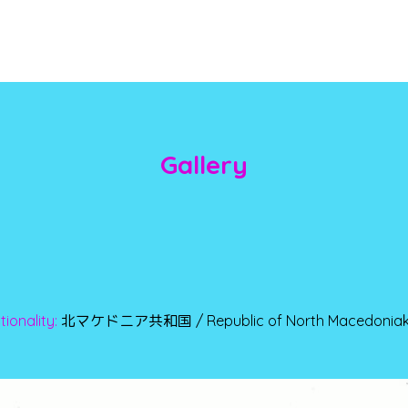
Gallery
tionality:
北マケドニア共和国 / Republic of North Macedonia