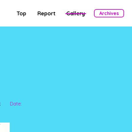
Top
Report
Gallery
Archives
k
Date: