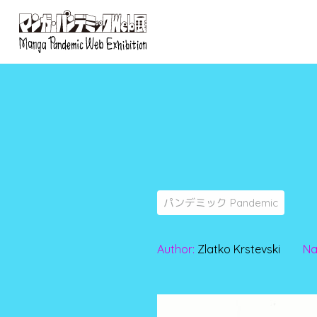
パンデミック Pandemic
Author:
Zlatko Krstevski
Na