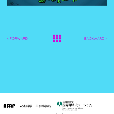
< FORWARD
BACKWARD >