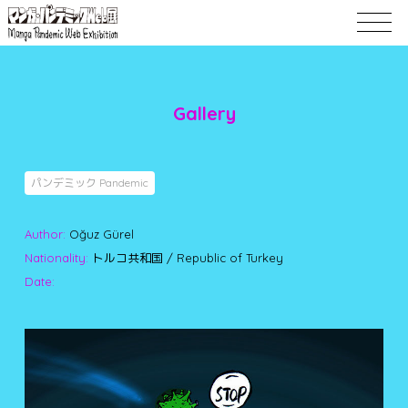
Gallery
パンデミック Pandemic
Author:
Oğuz Gürel
Nationality:
トルコ共和国 / Republic of Turkey
Date: