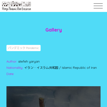
Gallery
パンデミック Pandemic
Author:
atefeh yaryan
Nationality:
イラン・イスラム共和国 / Islamic Republic of Iran
Date: