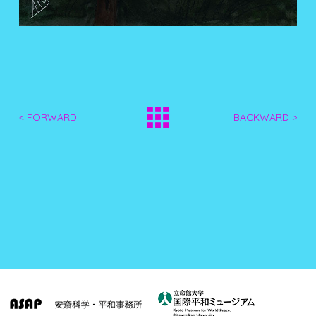
< FORWARD
BACKWARD >