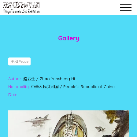
Gallery
平和 Peace
Author:
赵云生 / Zhao Yunsheng Hi
Nationality:
中華人民共和国 / People's Republic of China
Date: