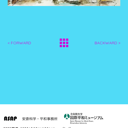
< FORWARD
BACKWARD >