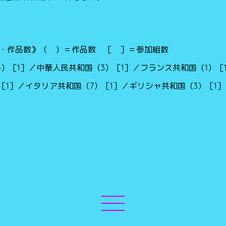
・作品数》（ ）＝作品数 ［ ］＝参加組数
4）［1］／中華人民共和国（3）［1］／フランス共和国（1）［
［1］／イタリア共和国（7）［1］／ギリシャ共和国（3）［1］