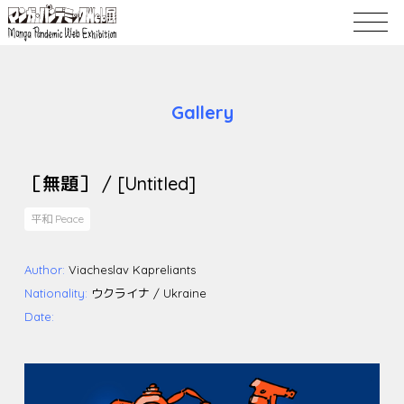
Gallery
［無題］ / [Untitled]
平和 Peace
Author:
Viacheslav Kapreliants
Nationality:
ウクライナ / Ukraine
Date: