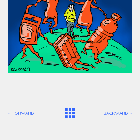
< FORWARD
BACKWARD >