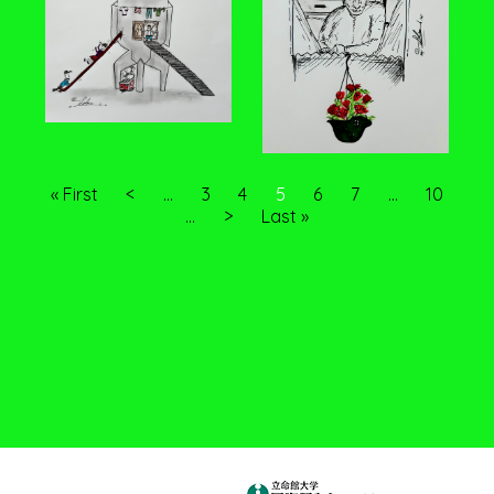
« First
<
...
3
4
5
6
7
...
10
...
>
Last »