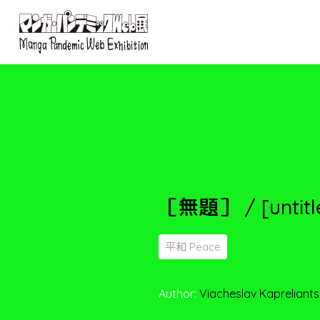
［無題］ / [untitl
平和 Peace
Author:
Viacheslav Kapreliants