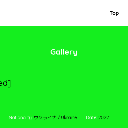
Top
Gallery
ed]
Nationality:
ウクライナ / Ukraine
Date:
2022