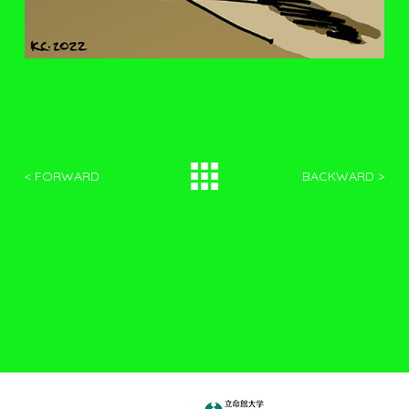
< FORWARD
BACKWARD >