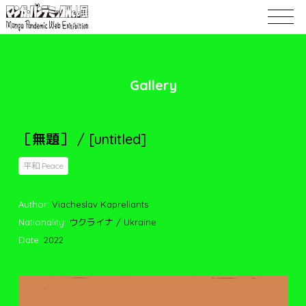
Gallery
［無題］ / [untitled]
平和 Peace
Author:
Viacheslav Kapreliants
Nationality:
ウクライナ / Ukraine
Date:
2022