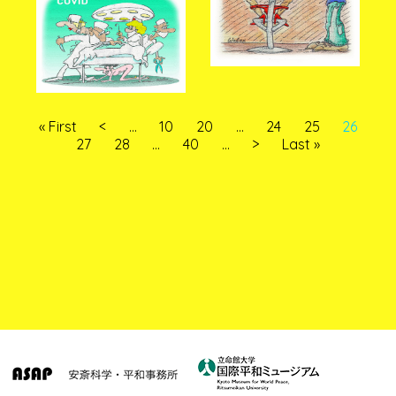
« First
<
...
10
20
...
24
25
26
27
28
...
40
...
>
Last »