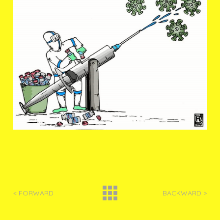
< FORWARD
BACKWARD >