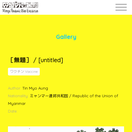
Gallery
［無題］ / [untitled]
ワクチン Vaccine
Author:
Tin Myo Aung
Nationality:
ミャンマー連邦共和国 / Republic of the Union of
Myanmar
Date: