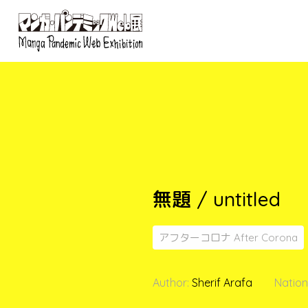
無題 / untitled
アフターコロナ After Corona
Author:
Sherif Arafa
Nationa