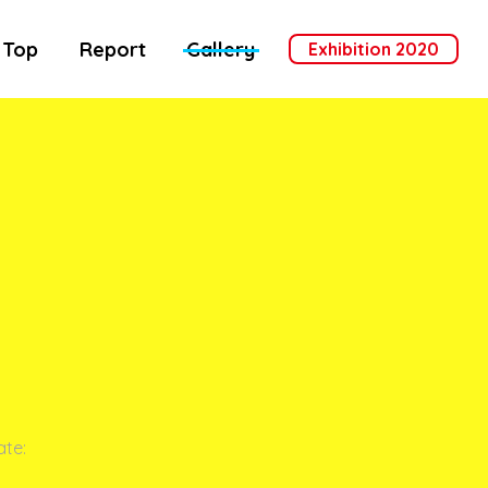
Top
Report
Gallery
Exhibition 2020
ate: