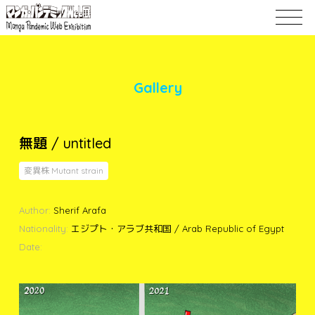
Gallery
無題 / untitled
変異株 Mutant strain
Author:
Sherif Arafa
Nationality:
エジプト・アラブ共和国 / Arab Republic of Egypt
Date: