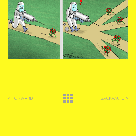
< FORWARD
BACKWARD >