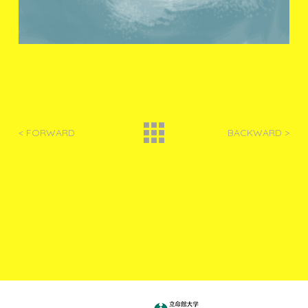
< FORWARD
BACKWARD >