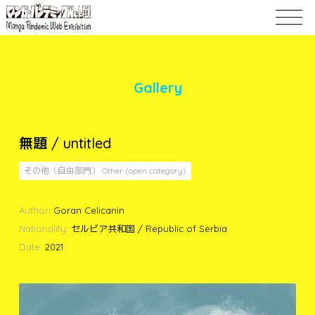
Gallery
無題 / untitled
その他（自由部門） Other (open category)
Author:
Goran Celicanin
Nationality:
セルビア共和国 / Republic of Serbia
Date:
2021